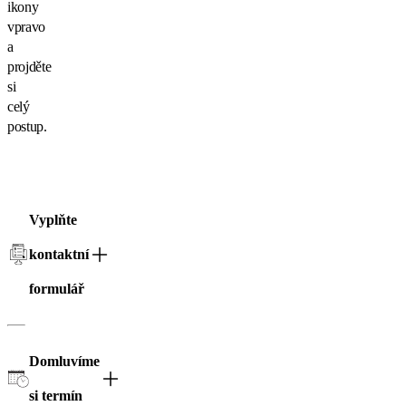
ikony
vpravo
a
projděte
si
celý
postup.
Vyplňte
kontaktní
formulář
Domluvíme
si termín