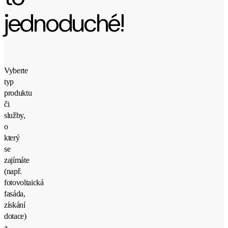
jednoduché!
Vyberte
typ
produktu
či
služby,
o
který
se
zajímáte
(např.
fotovoltaická
fasáda,
získání
dotace)
a