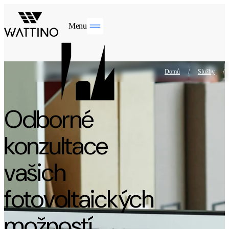
Menu
Domů
/
Služby
/
Odborné
konzultace
vašich
fotovoltaických
možností