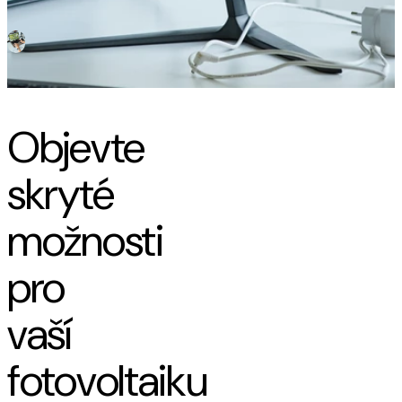
Služba
Objevte
skryté
možnosti
pro
vaší
fotovoltaiku