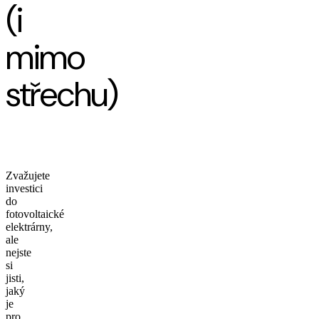
(i
mimo
střechu)
Zvažujete
investici
do
fotovoltaické
elektrárny,
ale
nejste
si
jisti,
jaký
je
pro