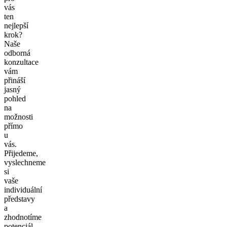
vás
ten
nejlepší
krok?
Naše
odborná
konzultace
vám
přináší
jasný
pohled
na
možnosti
přímo
u
vás.
Přijedeme,
vyslechneme
si
vaše
individuální
představy
a
zhodnotíme
potenciál