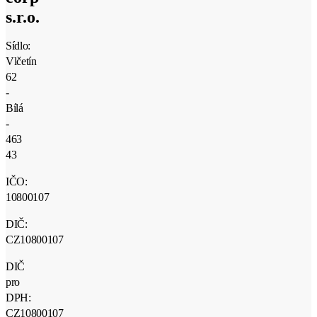
s.r.o.
Sídlo:
Vlčetín
62
-
Bílá
-
463
43
IČO:
10800107
DIČ:
CZ10800107
DIČ
pro
DPH:
CZ10800107