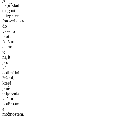
je
například
elegantní
integrace
fotovoltaiky
do
vašeho
plotu.
Naším
cílem
je
najít
pro
vás
optimální
řešení,
které
plně
odpovídá
vašim
potřebám
a
možnostem.