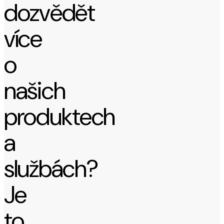
dozvědět
více
o
našich
produktech
a
službách?
Je
to