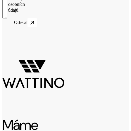
osobních
údajů
Odeslat
Máme