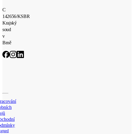
C
142656/KSBR
Krajský
soud
v
Brně
racování
obních
ajů
bchodní
odmínky
igned