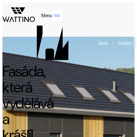
Menu
Domů
/
Produkty
Fasáda,
která
vydělává
a
krášlí!