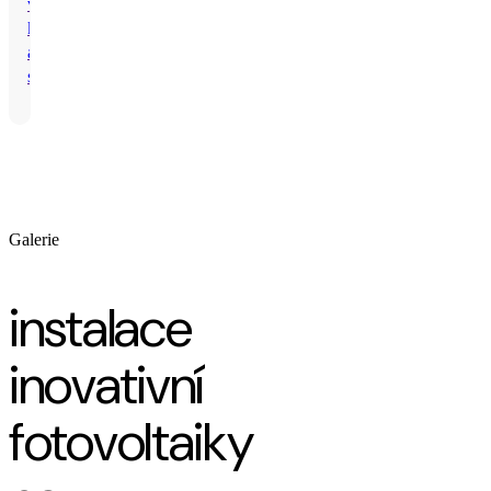
vysokou
kvalitu
a
spolehlivost.
Galerie
instalace
inovativní
fotovoltaiky