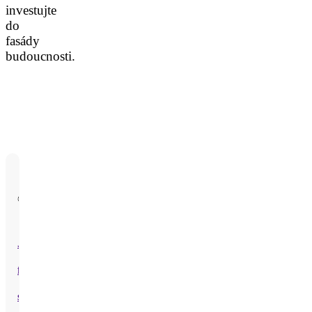
investujte
do
fasády
budoucnosti.
Jediná
fasáda
s