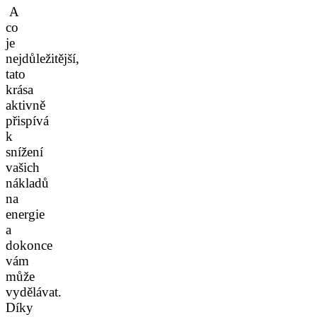
A
co
je
nejdůležitější,
tato
krása
aktivně
přispívá
k
snížení
vašich
nákladů
na
energie
a
dokonce
vám
může
vydělávat.
Díky