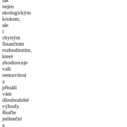
tak
nejen
ekologickým
krokem,
ale
i
chytrým
finančním
rozhodnutím,
které
zhodnocuje
vaši
nemovitost
a
přináší
vám
dlouhodobé
výhody.
Buďte
jedineční
a