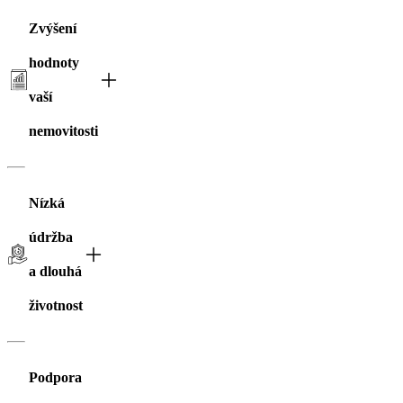
Zvýšení
hodnoty
vaší
nemovitosti
Nízká
údržba
a dlouhá
životnost
Podpora