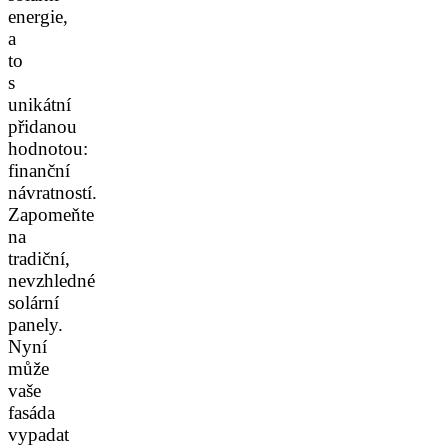
energie,
a
to
s
unikátní
přidanou
hodnotou:
finanční
návratností.
Zapomeňte
na
tradiční,
nevzhledné
solární
panely.
Nyní
může
vaše
fasáda
vypadat