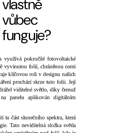
vlastně
vůbec
funguje?
da využívá pokročilé fotovoltaické
ě vyvinutou folií, chráněnou osmi
raje klíčovou roli v designu našich
ření prochází skrze tuto folii. Její
rážel viditelné světlo, díky čemuž
na panelu aplikován digitálním
 tu část slunečního spektra, která
ie. Tato neviditelná složka světla
ánkům umístěným pod folií, kde je