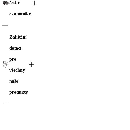
české
ekonomiky
Zajištění
dotací
pro
všechny
naše
produkty