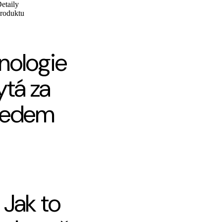
etaily
roduktu
nologie
ytá za
ledem
Jak to