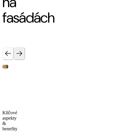
na
fasádách
Klíčové
aspekty
&
benefity