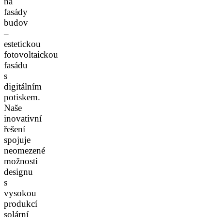
na
fasády
budov
–
estetickou
fotovoltaickou
fasádu
s
digitálním
potiskem.
Naše
inovativní
řešení
spojuje
neomezené
možnosti
designu
s
vysokou
produkcí
solární