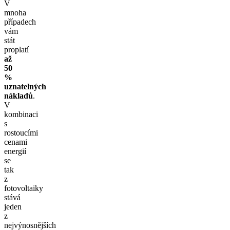
V
mnoha
případech
vám
stát
proplatí
až
50
%
uznatelných
nákladů
.
V
kombinaci
s
rostoucími
cenami
energií
se
tak
z
fotovoltaiky
stává
jeden
z
nejvýnosnějších