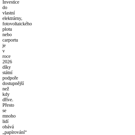
Investice
do
vlastní
elektrárny,
fotovoltaického
plotu
nebo
carportu
je
v
roce
2026
díky
státní
podpoře
dostupnější
než
kdy
dříve.
Přesto
se
mnoho
lidí
obává
„papírování“