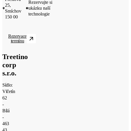
Rezervujte si
25,
ukázku naší
Smíchov
technologie
150 00
Rezervace
termínu
Treetino
corp
s.r.o.
Sídlo:
Vlčetín
62
-
Bílá
-
463
43