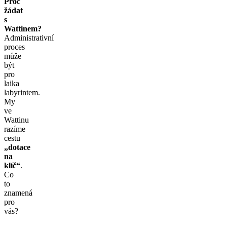
Proč
žádat
s
Wattinem?
Administrativní
proces
může
být
pro
laika
labyrintem.
My
ve
Wattinu
razíme
cestu
„dotace
na
klíč“
.
Co
to
znamená
pro
vás?