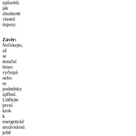
způsobů,
jak
zhodnotit
vlastní
úspory.
Závěr:
Nečekejte,
až
se
dotační
hrnec
vyčerpá
nebo
se
podmínky
zpřísní.
Udělejte
první
krok
k
energetické
nezávislosti
ještě