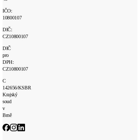
IČO:
10800107
DIČ:
CZ10800107
DIČ
pro
DPH:
CZ10800107
C
142656/KSBR
Krajský
soud
v
Brně