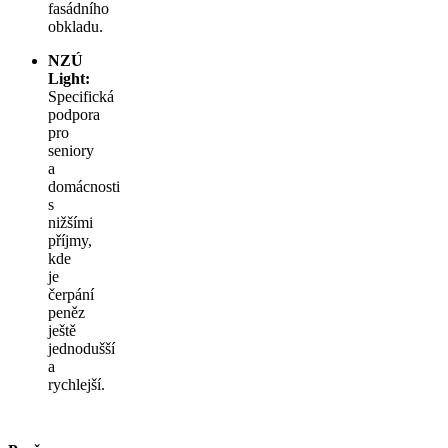
fasádního
obkladu.
NZÚ
Light:
Specifická
podpora
pro
seniory
a
domácnosti
s
nižšími
příjmy,
kde
je
čerpání
peněz
ještě
jednodušší
a
rychlejší.